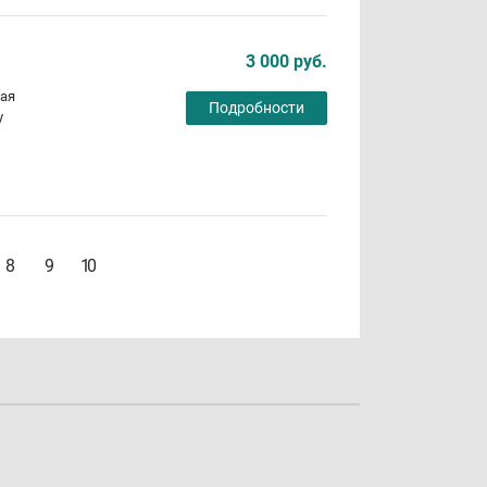
3 000 руб.
ная
Подробности
у
8
9
10