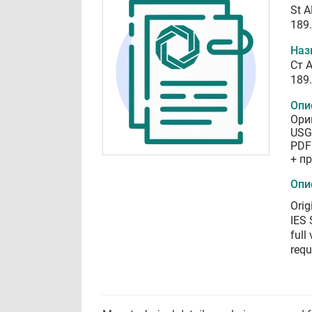
St 
189.
Наз
Ст 
189.
Опи
Ори
USGB
PDF
+ п
Опи
Ori
IES 
full
requ