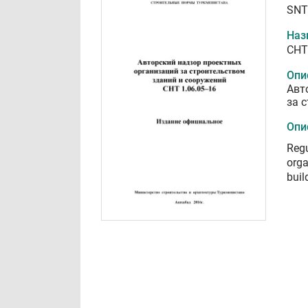
SNT
Наз
СНТ
Опи
Авт
за 
Опи
Regu
orga
buil