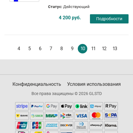
Статус:
Действующий
4 200 руб.
Подробности
4
5
6
7
8
9
10
11
12
13
Конфиденциальность
Условия использования
Все права защищены © 2026 GLSTD