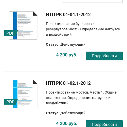
НТП РК 01-04.1-2012
Проектирование бункеров и
резервуаров.Часть. Определение нагрузок
и воздействий
Статус:
Действующий
4 200 руб.
Подробности
НТП РК 01-02.1-2012
Проектирование мостов. Часть 1. Общие
положения. Определение нагрузок и
воздействий
Статус:
Действующий
4 200 руб.
Подробности