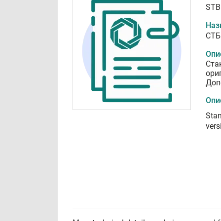
STB
Наз
СТБ
Опи
Ста
ори
Доп
Опи
Stan
vers