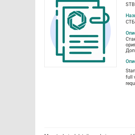
STB
Наз
СТБ
Опи
Ста
ори
Доп
Опи
Stan
full
requ