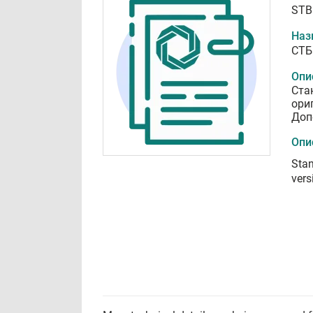
STB
Наз
СТБ
Опи
Ста
ори
Доп
Опи
Stan
vers