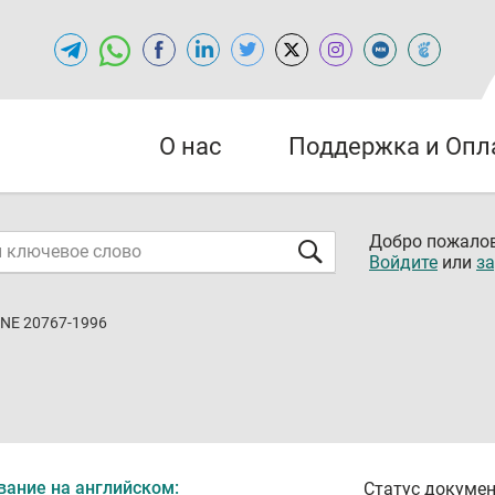
О нас
Поддержка и Опл
Добро пожалов
Войдите
или
за
NE 20767-1996
вание на английском:
Статус докумен