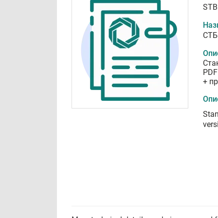
STB
Наз
СТБ
Опи
Ста
PDF
+ п
Опи
Stan
vers