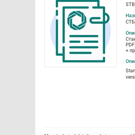
STB
Наз
СТБ
Опи
Ста
PDF
+ п
Опи
Stan
vers