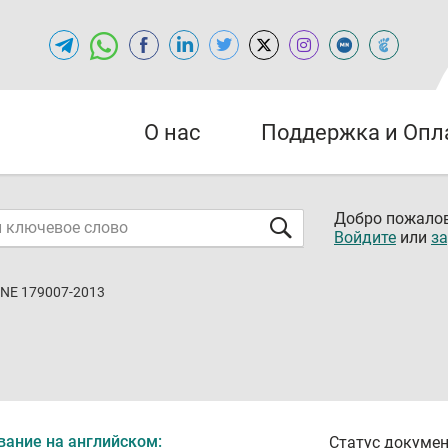
О нас
Поддержка и Опл
Добро пожалов
Войдите
или
за
NE 179007-2013
вание на английском:
Статус докумен