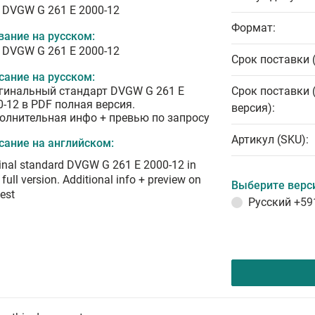
 DVGW G 261 E 2000-12
Формат:
вание на русском:
 DVGW G 261 E 2000-12
Срок поставки 
сание на русском:
гинальный стандарт DVGW G 261 E
Срок поставки 
0-12 в PDF полная версия.
версия):
олнительная инфо + превью по запросу
Артикул (SKU):
сание на английском:
inal standard DVGW G 261 E 2000-12 in
full version. Additional info + preview on
Выберите верс
est
Русский
+59