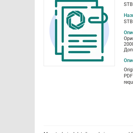
STB
Наз
STB
Опи
Ори
200
Доп
Опи
Orig
PDF 
requ