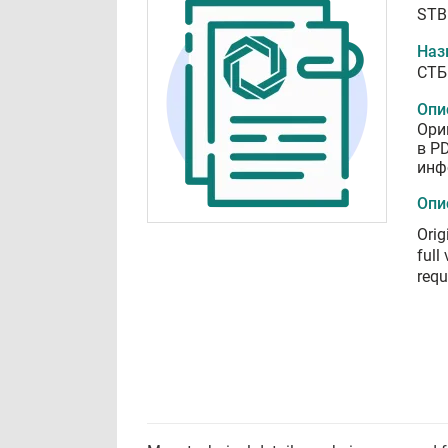
STB
Наз
СТБ
Опи
Ори
в P
инф
Опи
Orig
full
requ