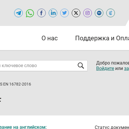
О нас
Поддержка и Опл
Добро пожалов
Войдите
или
за
S EN 16782-2016
F
вание на английском:
Статус докумен