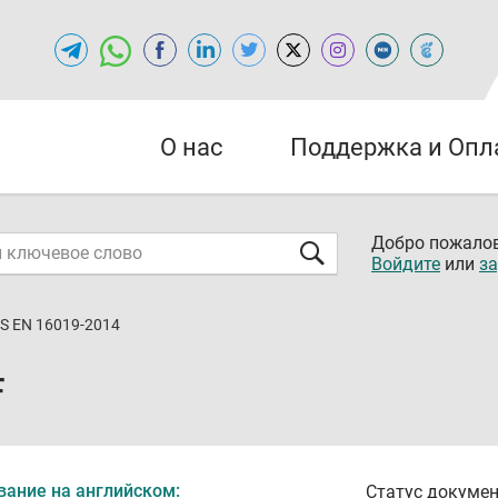
О нас
Поддержка и Опл
Добро пожалов
Войдите
или
за
S EN 16019-2014
F
вание на английском:
Статус докумен