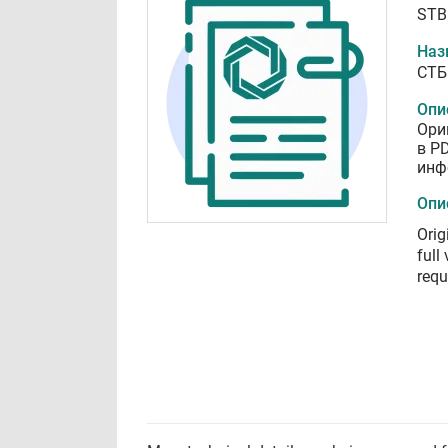
STB
Наз
СТБ
Опи
Ори
в P
инф
Опи
Orig
full
requ