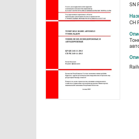
SN 
Наз
СН 
Опи
Тон
авт
Опи
Rail