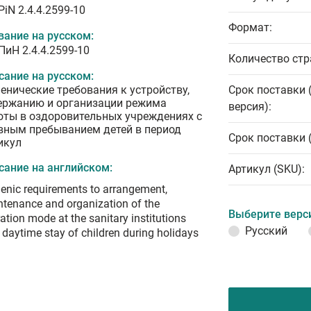
iN 2.4.4.2599-10
Формат:
вание на русском:
ПиН 2.4.4.2599-10
Количество стр
сание на русском:
иенические требования к устройству,
Срок поставки 
ержанию и организации режима
версия):
оты в оздоровительных учреждениях с
вным пребыванием детей в период
Срок поставки 
икул
сание на английском:
Артикул (SKU):
enic requirements to arrangement,
tenance and organization of the
Выберите верс
ation mode at the sanitary institutions
Русский
 daytime stay of children during holidays