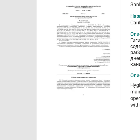
SanP
Наз
Сан
Опи
Гиг
сод
раб
дне
кан
Опи
Hygi
main
oper
with