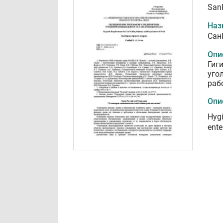
SanP
Наз
Сан
Опи
Гиг
уго
раб
Опи
Hygi
ente