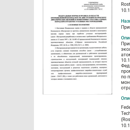
Rost
10.
Наз
При
Опи
При
эко
ато
10.
Фед
про
по 
мон
отр
Опи
Fede
Tech
(Ros
10.1