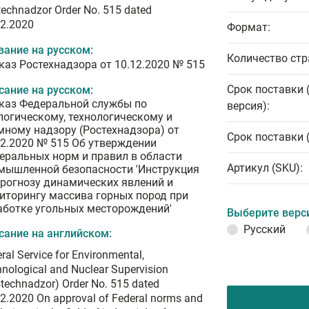
echnadzor Order No. 515 dated
12.2020
Формат:
вание на русском:
Количество стр
каз Ростехнадзора от 10.12.2020 № 515
Срок поставки 
сание на русском:
каз Федеральной службы по
версия):
логическому, технологическому и
мному надзору (Ростехнадзора) от
Срок поставки 
12.2020 № 515 Об утверждении
еральных норм и правил в области
Артикул (SKU):
мышленной безопасности 'Инструкция
прогнозу динамических явлений и
иторингу массива горных пород при
аботке угольных месторождений'
Выберите верс
Русский
сание на английском:
ral Service for Environmental,
nological and Nuclear Supervision
technadzor) Order No. 515 dated
2.2020 On approval of Federal norms and