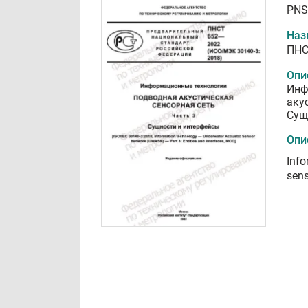
PNS
Наз
ПНС
Опи
Инф
аку
Сущ
Опи
Info
sens