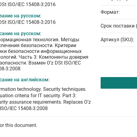
DSt ISO/IEC 15408-3:2016
Формат:
вание на русском:
DSt ISO/IEC 15408-3:2016
Срок поставки 
сание на русском:
ормационная технология. Методы
Артикул (SKU):
спечения безопасности. Критерии
нки безопасности информационных
нологий. Часть 3: Компоненты доверия
езопасности. Взамен O’z DSt ISO/IEC
08-3:2008
сание на английском:
rmation technology. Security techniques.
uation criteria for IT security. Part 3:
rity assurance requirements. Replaces O’z
 ISO/IEC 15408-3:2008
for this document.