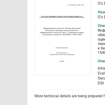
O’z 
Наз
O’z 
Опи
Инф
обе
оце
тех
к б
154
Опи
Info
Eval
Secu
DSt
More technical details are being prepared 