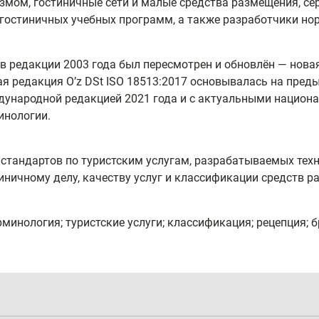
змом, гостиничные сети и малые средства размещения, се
 гостиничных учебных программ, а также разработчики н
 в редакции 2003 года был пересмотрен и обновлён — нов
я редакция Oʼz DSt ISO 18513:2017 основывалась на преды
ждународной редакцией 2021 года и с актуальными нацио
инологии.
у стандартов по туристским услугам, разрабатываемых тех
иничному делу, качеству услуг и классификации средств р
рминология; туристские услуги; классификация; рецепция; 