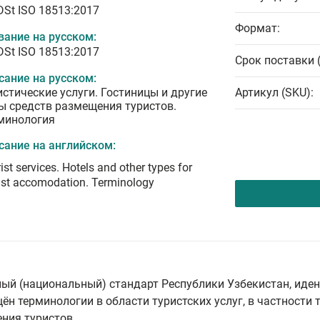
DSt ISO 18513:2017
Формат:
вание на русском:
DSt ISO 18513:2017
Срок поставки 
сание на русском:
истические услуги. Гостиницы и другие
Артикул (SKU):
ы средств размещения туристов.
минология
сание на английском:
ist services. Hotels and other types for
ist accomodation. Terminology
нный (национальный) стандарт Республики Узбекистан, ид
щён терминологии в области туристских услуг, в частности
ния туристов.