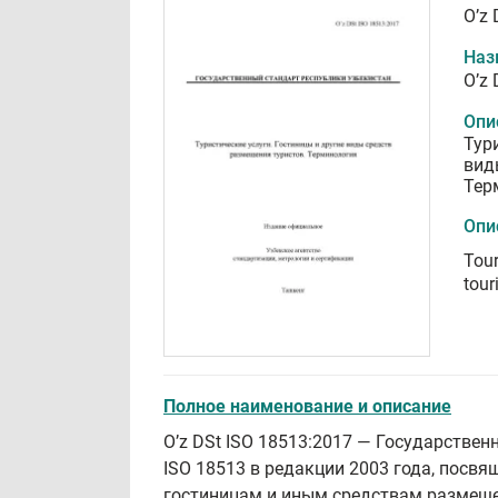
O’z 
Наз
O’z 
Опи
Тур
вид
Тер
Опи
Tour
tour
Полное наименование и описание
Oʼz DSt ISO 18513:2017 — Государстве
ISO 18513 в редакции 2003 года, посвя
гостиницам и иным средствам размеще