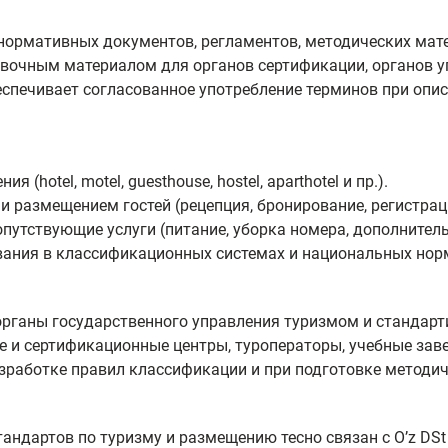
нормативных документов, регламентов, методических мат
авочным материалом для органов сертификации, органов 
спечивает согласованное употребление терминов при опи
(hotel, motel, guesthouse, hostel, aparthotel и пр.).
и размещением гостей (рецепция, бронирование, регистрац
утствующие услуги (питание, уборка номера, дополнитель
ания в классификационных системах и национальных норм
рганы государственного управления туризмом и стандарт
е и сертификационные центры, туроператоры, учебные зав
зработке правил классификации и при подготовке методич
ндартов по туризму и размещению тесно связан с Oʼz DSt 