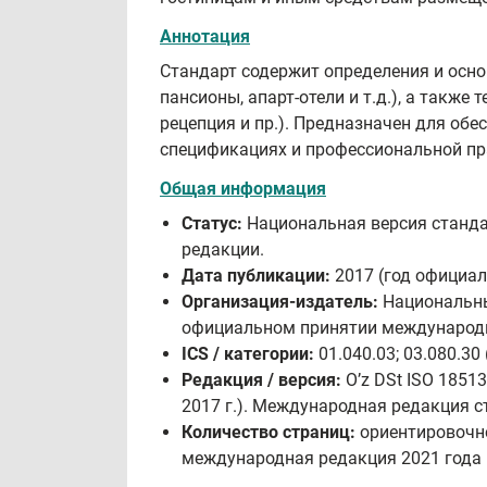
Аннотация
Стандарт содержит определения и осно
пансионы, апарт‑отели и т.д.), а такж
рецепция и пр.). Предназначен для об
спецификациях и профессиональной пр
Общая информация
Статус:
Национальная версия стандар
редакции.
Дата публикации:
2017 (год официал
Организация-издатель:
Национальный
официальном принятии международн
ICS / категории:
01.040.03; 03.080.3
Редакция / версия:
Oʼz DSt ISO 1851
2017 г.). Международная редакция с
Количество страниц:
ориентировочно
международная редакция 2021 года и