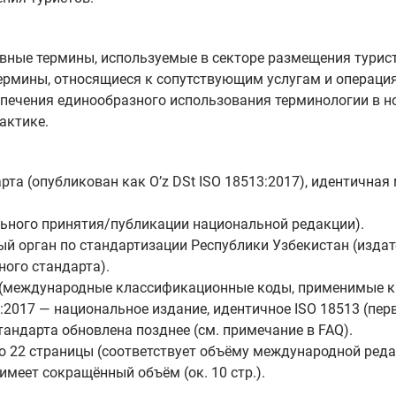
вные термины, используемые в секторе размещения туристо
е термины, относящиеся к сопутствующим услугам и операц
еспечения единообразного использования терминологии в 
актике.
та (опубликован как Oʼz DSt ISO 18513:2017), идентична
ьного принятия/публикации национальной редакции).
 орган по стандартизации Республики Узбекистан (издате
ого стандарта).
0 (международные классификационные коды, применимые к
3:2017 — национальное издание, идентичное ISO 18513 (перв
тандарта обновлена позднее (см. примечание в FAQ).
 22 страницы (соответствует объёму международной реда
меет сокращённый объём (ок. 10 стр.).