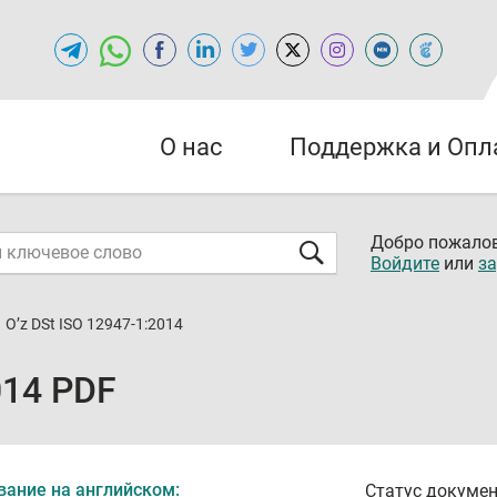
О нас
Поддержка и Опл
Добро пожалов
Войдите
или
за
O’z DSt ISO 12947-1:2014
014 PDF
вание на английском:
Статус докумен