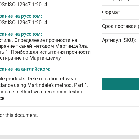
DSt ISO 12947-1:2014
Формат:
вание на русском:
DSt ISO 12947-1:2014
Срок поставки 
сание на русском:
стиль. Определение прочности на
Артикул (SKU):
ирание тканей методом Мартиндейла.
ть 1. Прибор для испытания прочности
истирание по Мартиндейлу
сание на английском:
ile products. Determination of wear
stance using Martindale’s method. Part 1.
indale method wear resistance testing
ce
for this document.