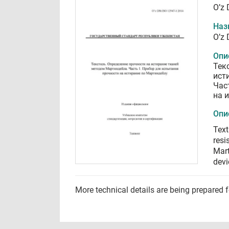
O’z 
Наз
O’z 
Опи
Тек
ист
Час
на 
Опи
Text
resi
Mart
devi
More technical details are being prepared 