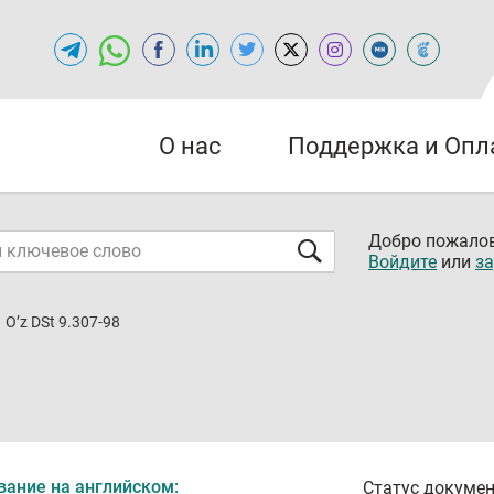
О нас
Поддержка и Опл
Добро пожалов
Войдите
или
за
O’z DSt 9.307-98
вание на английском:
Статус докумен