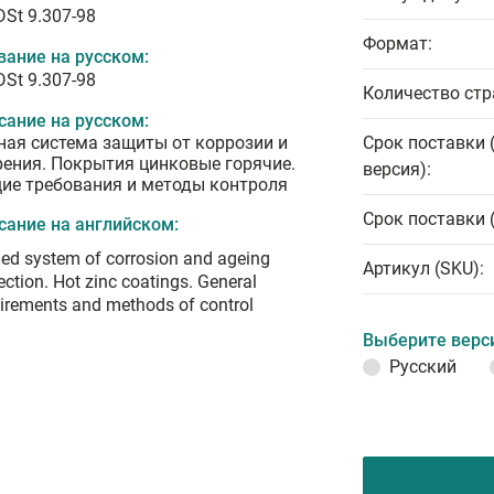
DSt 9.307-98
Формат:
вание на русском:
DSt 9.307-98
Количество стр
сание на русском:
ная система защиты от коррозии и
Срок поставки 
рения. Покрытия цинковые горячие.
версия):
ие требования и методы контроля
Срок поставки 
сание на английском:
ied system of corrosion and ageing
Артикул (SKU):
ection. Hot zinc coatings. General
irements and methods of control
Выберите верс
Русский