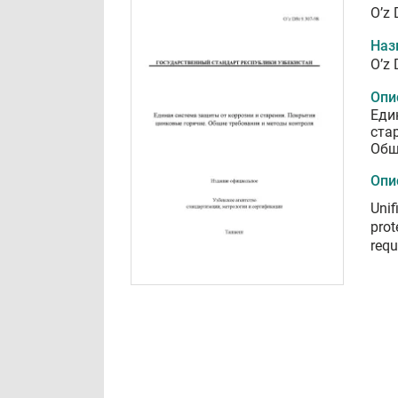
O’z 
Наз
O’z 
Опи
Еди
ста
Общ
Опи
Unif
prot
requ