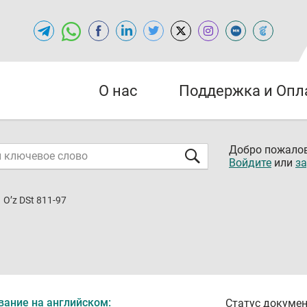
О нас
Поддержка и Опл
Добро пожалов
Войдите
или
за
O’z DSt 811-97
вание на английском:
Статус докумен