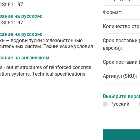
DSt 811-97
Формат:
вание на русском:
DSt 811-97
Количество стр
сание на русском:
ки – водовыпуски железобетонные
Срок поставки 
сительных систем. Технические условия
версия):
сание на английском:
Срок поставки 
s - outlet structures of reinforced concrete
gation systems. Technical specifications
Артикул (SKU):
Выберите верс
Русский