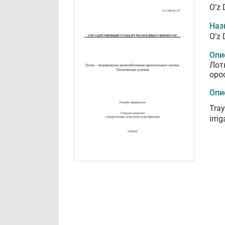
O’z 
Наз
O’z 
Опи
Лот
оро
Опи
Tray
irri