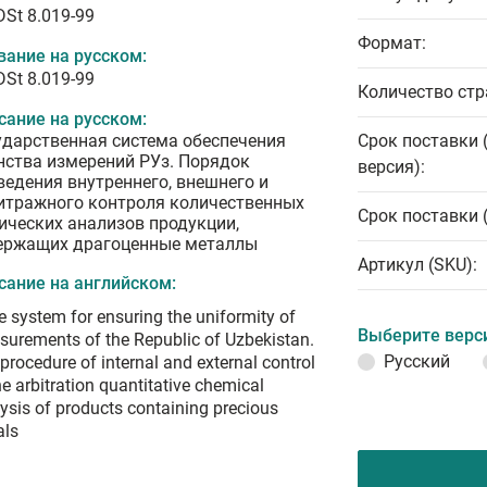
DSt 8.019-99
Формат:
вание на русском:
DSt 8.019-99
Количество стр
сание на русском:
ударственная система обеспечения
Срок поставки 
нства измерений РУз. Порядок
версия):
ведения внутреннего, внешнего и
итражного контроля количественных
Срок поставки 
ических анализов продукции,
ержащих драгоценные металлы
Артикул (SKU):
сание на английском:
e system for ensuring the uniformity of
Выберите верс
urements of the Republic of Uzbekistan.
Русский
procedure of internal and external control
he arbitration quantitative chemical
ysis of products containing precious
als