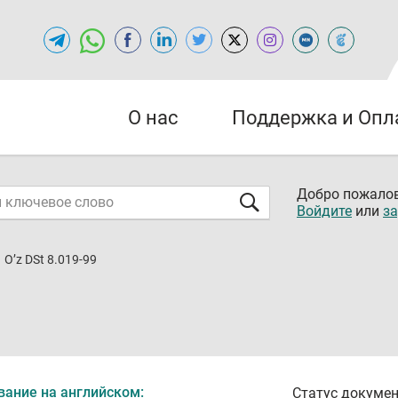
О нас
Поддержка и Опл
Добро пожалов
Войдите
или
за
O’z DSt 8.019-99
вание на английском:
Статус докумен