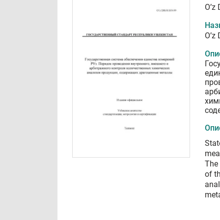
O’z 
Наз
O’z 
Опи
Гос
еди
про
арб
хим
сод
Опи
Stat
meas
The 
of t
anal
met