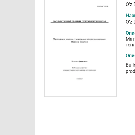
O’z 
Наз
O’z 
Опи
Мат
теп
Опи
Buil
prod