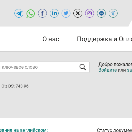
О нас
Поддержка и Опл
Добро пожалов
Войдите
или
за
O’z DSt 743-96
вание на английском:
Статус докумен