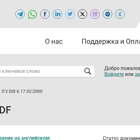
О нас
Поддержка и Опл
Добро пожалов
Войдите
или
за
O’z DSt 6.17.02:2000
PDF
вание на английском:
Статус докумен