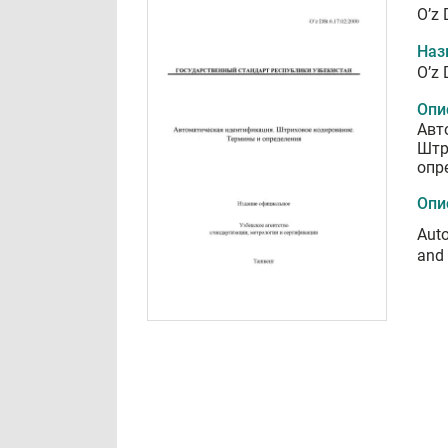
O’z 
Наз
O’z 
Опи
Авт
Штр
опр
Опи
Auto
and 