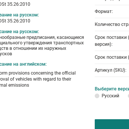
DSt 35.26:2010
Формат:
вание на русском:
DSt 35.26:2010
Количество стр
сание на русском:
нообразные предписания, касающиеся
Срок поставки 
циального утверждения транспортных
версия):
дств в отношении их наружных
усков
Срок поставки 
сание на английском:
Артикул (SKU):
orm provisions concerning the official
oval of vehicles with regard to their
rnal emissions
Выберите верс
Русский