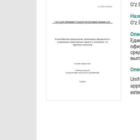
O’z 
Наз
O’z 
Опи
Еди
офи
сре
вып
Опи
Unif
appr
exte