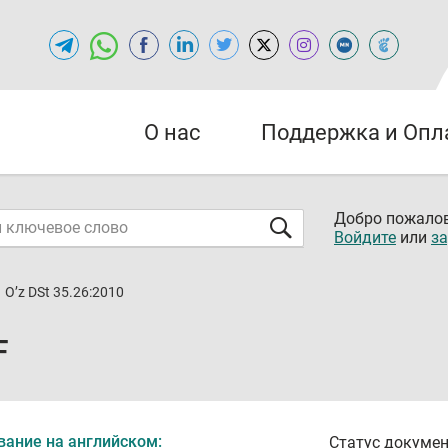
О нас
Поддержка и Опл
Добро пожалов
Войдите
или
за
O’z DSt 35.26:2010
F
вание на английском:
Статус докумен