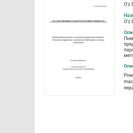
O’z
Наз
O’z
Опи
Пне
пря
пар
мет
Опи
Pneu
mach
requ