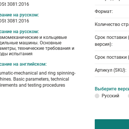
 DSt 3081:2016
Формат:
вание на русском:
 DSt 3081:2016
Количество стр
сание на русском:
вмомеханические и кольцевые
Срок поставки 
дильные машины. Основные
версия):
аметры, технические требования и
оды испытания
Срок поставки 
сание на английском:
Артикул (SKU):
matic-mechanical and ring spinning-
ines. Basic parameters, technical
irements and testing procedures
Выберите верс
Русский