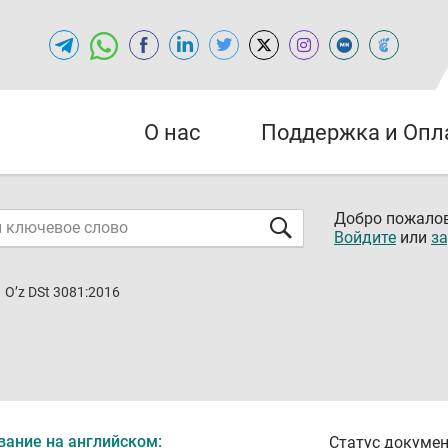
О нас
Поддержка и Опл
Добро пожалов
Войдите
или
за
O’z DSt 3081:2016
вание на английском:
Статус докумен