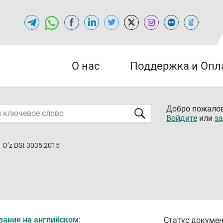
О нас
Поддержка и Опл
Добро пожалов
Войдите
или
за
O’z DSt 3035:2015
вание на английском:
Статус докумен