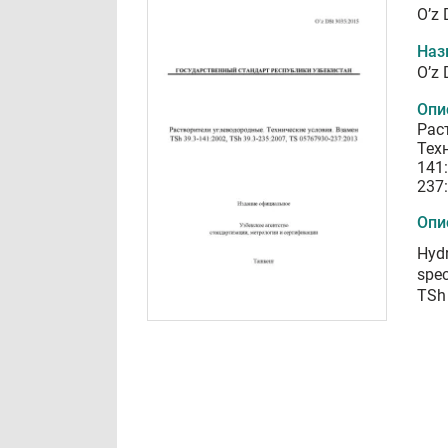
O’z
Наз
O’z
Опи
Рас
Тех
141:
237
Опи
Hydr
spec
TSh