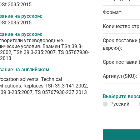
 DSt 3035:2015
Формат:
вание на русском:
 DSt 3035:2015
Количество стр
сание на русском:
творители углеводородные.
Срок поставки 
нические условия. Взамен TSh 39.3-
версия):
2002, TSh 39.3-235:2007, TS 05767930-
:2013
Срок поставки 
сание на английском:
Артикул (SKU):
ocarbon solvents. Technical
ifications. Replaces TSh 39.3-141:2002,
 39.3-235:2007, TS 05767930-237:2013
Выберите верс
Русский