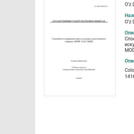
O’z
Наз
O’z
Опи
Спо
иск
MO
Опи
Colo
141