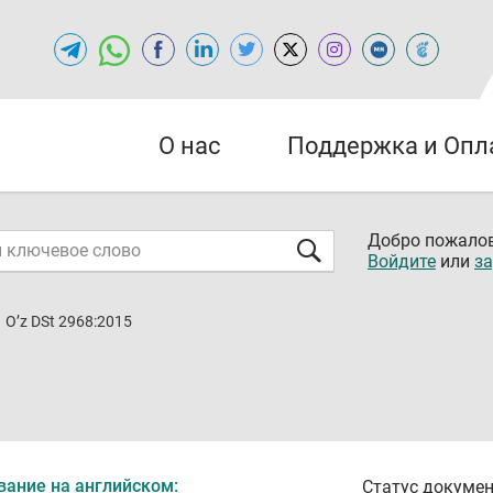
О нас
Поддержка и Опл
Добро пожалов
Войдите
или
за
O’z DSt 2968:2015
вание на английском:
Статус докумен