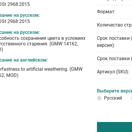
 DSt 2968:2015
Формат:
вание на русском:
 DSt 2968:2015
Количество стр
сание на русском:
собность сохранения цвета в условиях
Срок поставки 
усственного старения. (GMW 14162,
версия):
D)
Срок поставки 
сание на английском:
rfastness to artificial weathering. (GMW
Артикул (SKU):
62, MOD)
Выберите верс
Русский