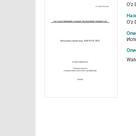
O’z
Наз
O’z
Опи
Исп
Опи
Wate