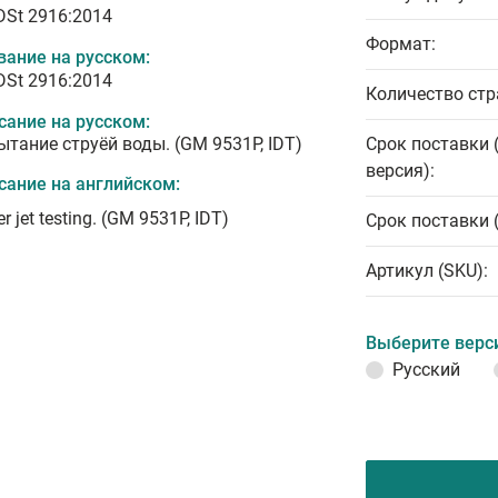
 DSt 2916:2014
Формат:
вание на русском:
 DSt 2916:2014
Количество стр
сание на русском:
ытание струёй воды. (GM 9531P, IDT)
Срок поставки 
версия):
сание на английском:
r jet testing. (GM 9531P, IDT)
Срок поставки 
Артикул (SKU):
Выберите верс
Русский