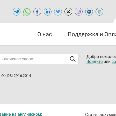
О нас
Поддержка и Опл
Добро пожалов
Войдите
или
за
O’z DSt 2916:2014
вание на английском:
Статус докумен