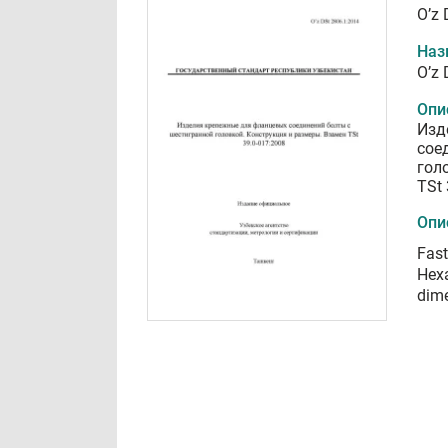
O’z 
Наз
O’z 
Опи
Изд
сое
гол
TSt 
Опи
Fast
Hexa
dime