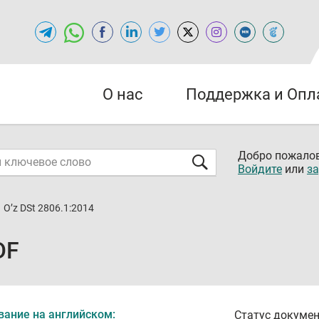
О нас
Поддержка и Опл
Добро пожалов
Войдите
или
за
O’z DSt 2806.1:2014
DF
вание на английском:
Статус докумен