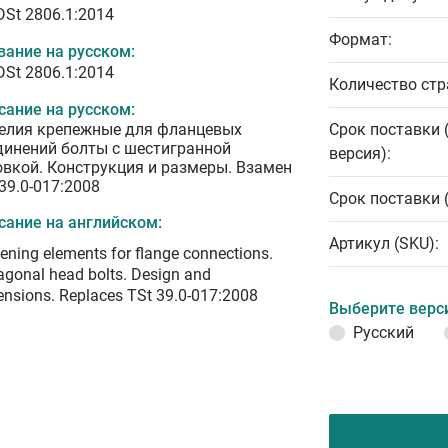
DSt 2806.1:2014
Формат:
вание на русском:
DSt 2806.1:2014
Количество стр
сание на русском:
елия крепежные для фланцевых
Срок поставки 
динений болты с шестигранной
версия):
овкой. Конструкция и размеры. Взамен
39.0-017:2008
Срок поставки 
сание на английском:
Артикул (SKU):
ening elements for flange connections.
gonal head bolts. Design and
nsions. Replaces TSt 39.0-017:2008
Выберите верс
Русский