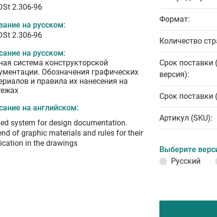
DSt 2.306-96
Формат:
вание на русском:
DSt 2.306-96
Количество стр
сание на русском:
ная система конструкторской
Срок поставки 
ументации. Обозначения графических
версия):
ериалов и правила их нанесения на
тежах
Срок поставки 
сание на английском:
Артикул (SKU):
ied system for design documentation.
nd of graphic materials and rules for their
ication in the drawings
Выберите верс
Русский