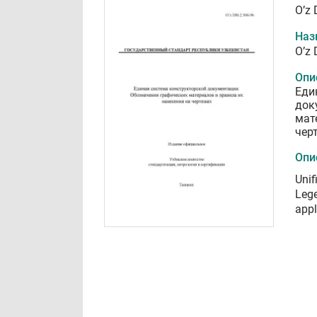
O’z 
Наз
O’z 
Опи
Еди
док
мат
чер
Опи
Unif
Lege
appl