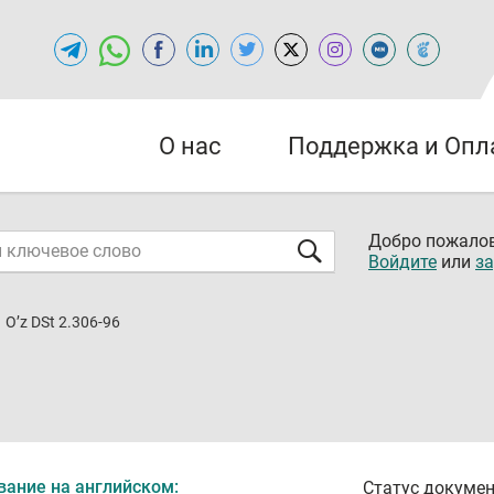
О нас
Поддержка и Опл
Добро пожалов
Войдите
или
за
O’z DSt 2.306-96
вание на английском:
Статус докумен