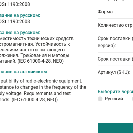
 DSt 1190:2008
Формат:
вание на русском:
 DSt 1190:2008
Количество стр
сание на русском:
местимость технических средств
Срок поставки 
ктромагнитная. Устойчивость к
версия):
енениям частоты питающего
ряжения. Требования и методы
Срок поставки 
таний. (IEC 61000-4-28, NEQ)
сание на английском:
Артикул (SKU):
atibility of radio-electronic equipment.
stance to changes in the frequency of the
Выберите верс
ly voltage. Requirements and test
Русский
ods. (IEC 61000-4-28, NEQ)