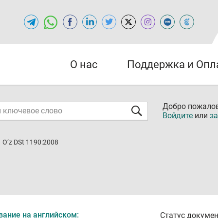
О нас
Поддержка и Опл
Добро пожалов
Войдите
или
за
O’z DSt 1190:2008
вание на английском:
Статус докумен