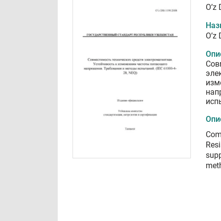
O’z
Наз
O’z
Опи
Сов
эле
изм
нап
испы
Опи
Comp
Resi
supp
meth