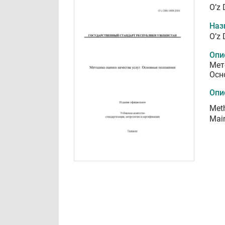
O’z
Наз
O’z
Опи
Мет
Осн
Опи
Meth
Main