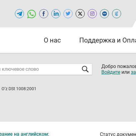
О нас
Поддержка и Опл
Добро пожалов
Войдите
или
за
O’z DSt 1008:2001
вание на английском:
Статус докумен