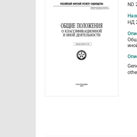
ND 
Наз
НД 
Опи
Общ
ино
Опи
Gene
othe