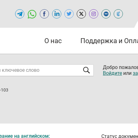
О нас
Поддержка и Опл
Добро пожалов
Войдите
или
за
-103
вание на английском:
Статус докумен