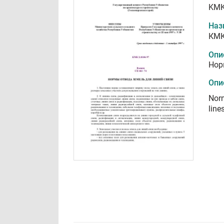
KMK
Наз
КМК
Опи
Нор
Опи
Norm
line