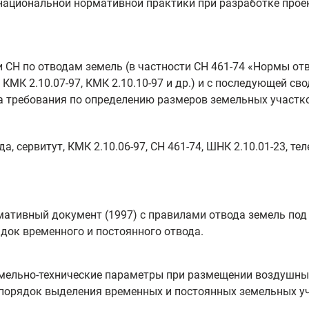
 национальной нормативной практики при разработке прое
 СН по отводам земель (в частности СН 461-74 «Нормы отв
КМК 2.10.07-97, КМК 2.10.10-97 и др.) и с последующей св
а требования по определению размеров земельных участко
да, сервитут, КМК 2.10.06-97, СН 461-74, ШНК 2.10.01-23, 
мативный документ (1997) с правилами отвода земель под
ядок временного и постоянного отвода.
емельно-технические параметры при размещении воздушных
 порядок выделения временных и постоянных земельных у