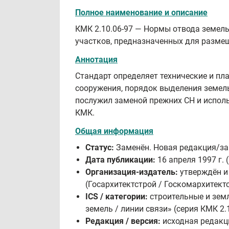
Полное наименование и описание
КМК 2.10.06-97 — Нормы отвода земель
участков, предназначенных для разме
Аннотация
Стандарт определяет технические и пл
сооружения, порядок выделения земель
послужил заменой прежних СН и испол
КМК.
Общая информация
Статус:
Заменён. Новая редакция/за
Дата публикации:
16 апреля 1997 г. 
Организация-издатель:
утверждён и
(Госархитектстрой / Госкомархитект
ICS / категории:
строительные и зем
земель / линии связи» (серия КМК 2.1
Редакция / версия:
исходная редакци