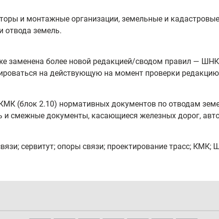
аторы и монтажные организации, земельные и кадастровые
и отвода земель.
зже заменена более новой редакцией/сводом правил — ШНК 
ироваться на действующую на момент проверки редакцию 
ю КМК (блок 2.10) нормативных документов по отводам зем
сть и смежные документы, касающиеся железных дорог, авт
связи; сервитут; опоры связи; проектирование трасс; КМК; 