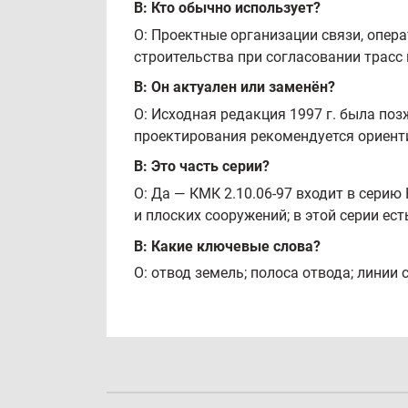
В: Кто обычно использует?
О: Проектные организации связи, опер
строительства при согласовании трасс 
В: Он актуален или заменён?
О: Исходная редакция 1997 г. была по
проектирования рекомендуется ориент
В: Это часть серии?
О: Да — КМК 2.10.06-97 входит в сери
и плоских сооружений; в этой серии е
В: Какие ключевые слова?
О: отвод земель; полоса отвода; линии 