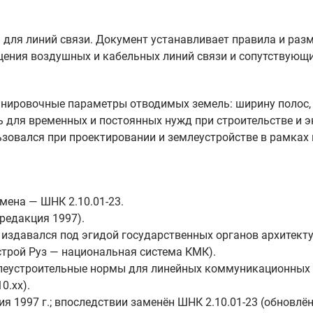
 для линий связи. Документ устанавливает правила и раз
щения воздушных и кабельных линий связи и сопутствующи
анировочные параметры отводимых земель: ширину полос,
 для временных и постоянных нужд при строительстве и э
ьзовался при проектировании и землеустройстве в рамка
мена — ШНК 2.10.01-23.
(редакция 1997).
 издавался под эгидой государственных органов архитект
строй Руз — национальная система КМК).
леустроительные нормы для линейных коммуникационных с
0.xx).
я 1997 г.; впоследствии заменён ШНК 2.10.01-23 (обновлён