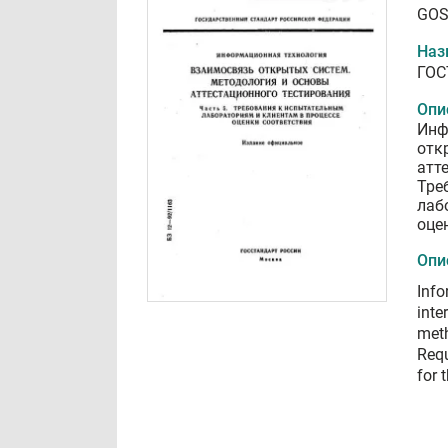
GOS
Наз
ГОС
Опи
Инф
отк
атт
Тре
лаб
оце
Опи
Info
inte
meth
Requ
for 