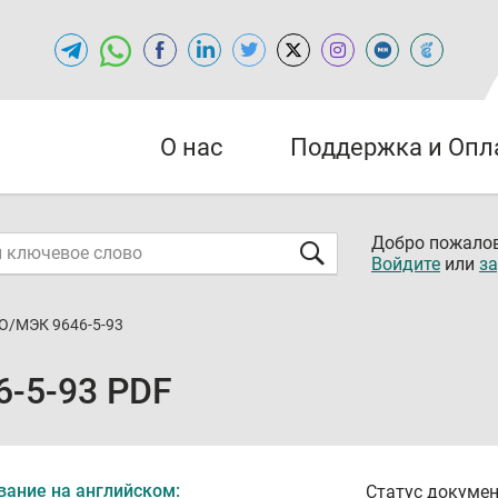
О нас
Поддержка и Опл
Добро пожалов
Войдите
или
за
О/МЭК 9646-5-93
-5-93 PDF
вание на английском:
Статус докумен