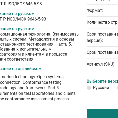
T R ISO/IEC 9646-5-93
Формат:
вание на русском:
Т Р ИСО/МЭК 9646-5-93
Количество стр
сание на русском:
ормационная технология. Взаимосвязь
Срок поставки 
рытых систем. Методология и основы
версия):
естационного тестирования. Часть 5.
бования к испытательным
Срок поставки 
ораториям и клиентам в процессе
нки соответствия
Артикул (SKU):
сание на английском:
rmation technology. Open systems
Выберите верс
rconnection. Conformance testing
Русский
odology and framework. Part 5.
irements on test laboratories and clients
the conformance assessment process