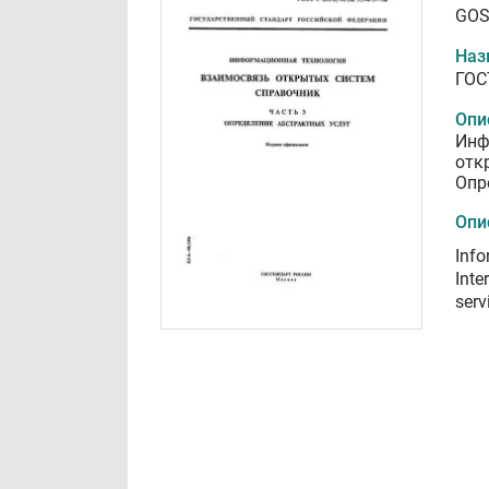
GOS
Наз
ГОС
Опи
Инф
отк
Опр
Опи
Info
Inte
serv