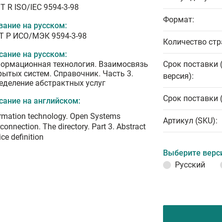
T R ISO/IEC 9594-3-98
Формат:
вание на русском:
Т Р ИСО/МЭК 9594-3-98
Количество стр
сание на русском:
ормационная технология. Взаимосвязь
Срок поставки 
рытых систем. Справочник. Часть 3.
версия):
еделение абстрактных услуг
Срок поставки 
сание на английском:
rmation technology. Open Systems
Артикул (SKU):
rconnection. The directory. Part 3. Abstract
ice definition
Выберите верс
Русский