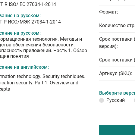
T R ISO/IEC 27034-1-2014
Формат:
вание на русском:
Т Р ИСО/МЭК 27034-1-2014
Количество стр
сание на русском:
ормационная технология. Методы и
Срок поставки 
дства обеспечения безопасности.
версия):
опасность приложений. Часть 1. Обзор
бщие понятия
Срок поставки 
сание на английском:
Артикул (SKU):
rmation technology. Security techniques.
ication security. Part 1. Overview and
cepts
Выберите верс
Русский