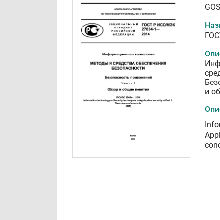
GOS
Наз
ГОС
Опи
Инф
сре
Без
и о
Опи
Info
Appl
con