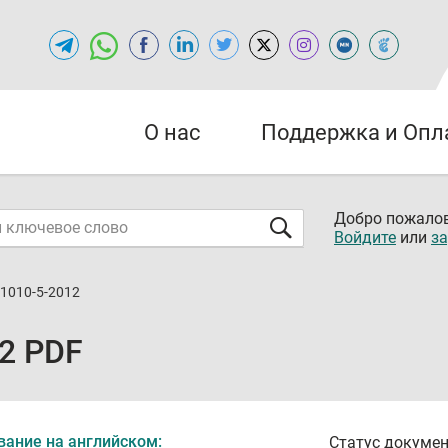
О нас
Поддержка и Опл
Добро пожалов
Войдите
или
за
 1010-5-2012
12 PDF
вание на английском:
Статус докумен