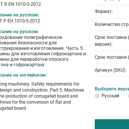
T R EN 1010-5-2012
Формат:
вание на русском:
Т Р ЕН 1010-5-2012
Количество стр
сание на русском:
рудование полиграфическое.
Срок поставки 
бования безопасности для
версия):
струирования и изготовления. Часть 5.
ины для изготовления гофрокартона и
Срок поставки 
ины для переработки плоского
тона и гофрокартона
Артикул (SKU):
сание на английском:
ting machinery. Safety requirements for
Выберите верс
design and construction. Part 5. Machines
Русский
the production of corrugated board and
ines for the conversion of flat and
ugated board