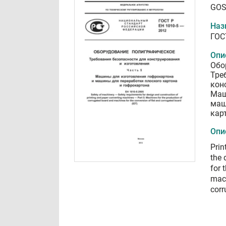
GOS
Наз
ГОС
Опи
Обо
Тре
кон
Маш
маш
кар
Опи
Prin
the 
for 
mach
corr