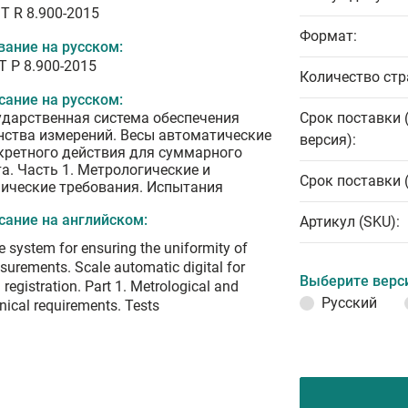
T R 8.900-2015
Формат:
вание на русском:
Т Р 8.900-2015
Количество стр
сание на русском:
ударственная система обеспечения
Срок поставки 
нства измерений. Весы автоматические
версия):
кретного действия для суммарного
та. Часть 1. Метрологические и
Срок поставки 
нические требования. Испытания
сание на английском:
Артикул (SKU):
e system for ensuring the uniformity of
urements. Scale automatic digital for
Выберите верс
l registration. Part 1. Metrological and
Русский
nical requirements. Tests