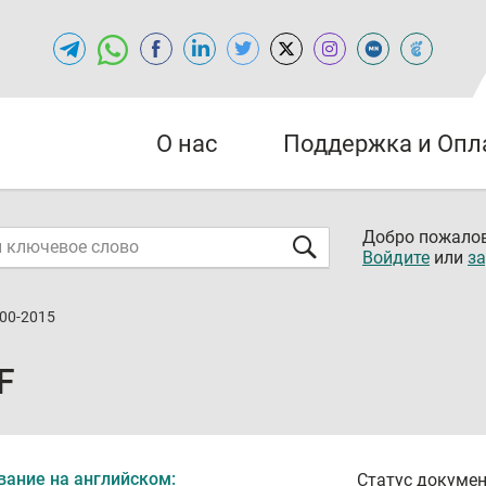
О нас
Поддержка и Опл
Добро пожалов
Войдите
или
за
900-2015
F
вание на английском:
Статус докумен