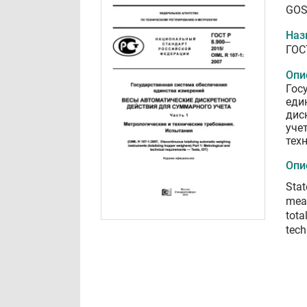
GOS
Наз
ГОС
Опи
Гос
еди
дис
уче
тех
Опи
Stat
meas
tota
tech