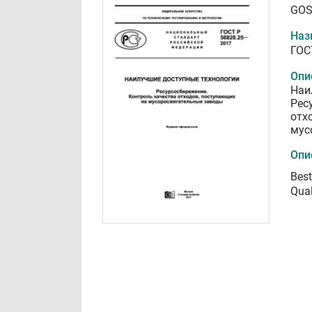
GOS
Наз
ГОС
Опи
Наи
Рес
отх
мус
Опи
Best
Qual