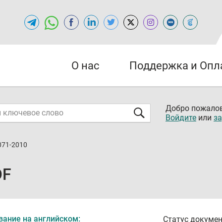
О нас
Поддержка и Опл
Добро пожалов
Войдите
или
за
071-2010
DF
вание на английском:
Статус докумен