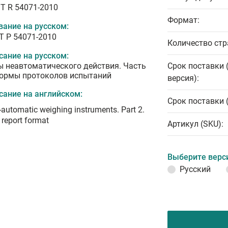
T R 54071-2010
Формат:
вание на русском:
Т Р 54071-2010
Количество стр
сание на русском:
ы неавтоматического действия. Часть
Срок поставки 
Формы протоколов испытаний
версия):
сание на английском:
Срок поставки 
automatic weighing instruments. Part 2.
 report format
Артикул (SKU):
Выберите верс
Русский