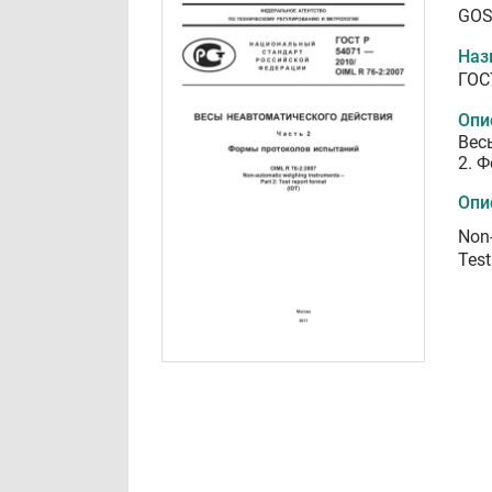
GOS
Наз
ГОС
Опи
Вес
2. 
Опи
Non-
Test