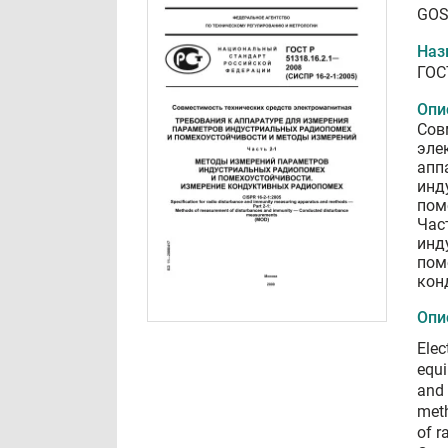
GOS
Наз
ГОС
Опи
Сов
эле
апп
инд
пом
Час
инд
пом
кон
Опи
Elec
equi
and
meth
of r