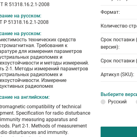
T R 51318.16.2.1-2008
Формат:
вание на русском:
Т Р 51318.16.2.1-2008
Количество стр
сание на русском:
местимость технических средств
Срок поставки 
ктромагнитная. Требования к
версия):
аратуре для измерения параметров
устриальных радиопомех и
Срок поставки 
ехоустойчивости и методы измерений.
ть 2-1. Методы измерений параметров
устриальных радиопомех и
Артикул (SKU):
ехоустойчивости. Измерение
дуктивных радиопомех
Выберите верс
сание на английском:
Русский
tromagnetic compatibility of technical
pment. Specification for radio disturbance
 immunity measuring apparatus and
ods. Part 2-1. Methods of measurement
adio disturbances and immunity.