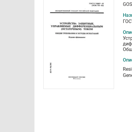
GOS
Наз
ГОС
Опи
Уст
диф
Общ
Опи
Resi
Gene