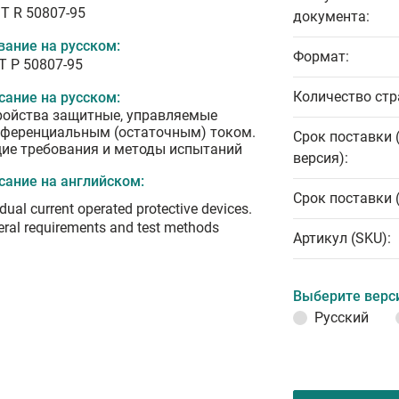
T R 50807-95
документа:
вание на русском:
Формат:
Т Р 50807-95
Количество стр
сание на русском:
ройства защитные, управляемые
ференциальным (остаточным) током.
Срок поставки 
ие требования и методы испытаний
версия):
сание на английском:
Срок поставки 
dual current operated protective devices.
ral requirements and test methods
Артикул (SKU):
Выберите верс
Русский