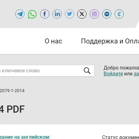
О нас
Поддержка и Опл
Добро пожалов
Войдите
или
за
82079-1-2014
4 PDF
вание на английском:
Статус докумен