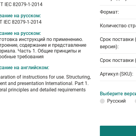
T IEC 82079-1-2014
Формат:
вание на русском:
Т IEC 82079-1-2014
Количество стр
сание на русском:
готовка инструкций по применению.
Срок поставки 
троение, содержание и представление
версия):
ериала. Часть 1. Общие принципы и
робные требования
Срок поставки 
сание на английском:
Артикул (SKU):
aration of instructions for use. Structuring,
ent and presentation International. Part 1.
ral principles and detailed requirements
Выберите верс
Русский