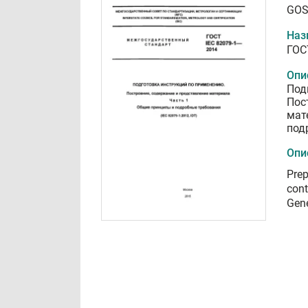
GOS
Наз
ГОС
Опи
Под
Пос
мат
под
Опи
Prep
cont
Gene