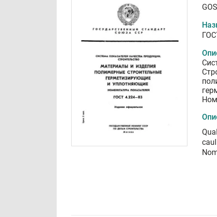
GOS
Наз
ГОС
Опи
Сис
Стр
пол
гер
Ном
Опи
Qual
caul
Nome