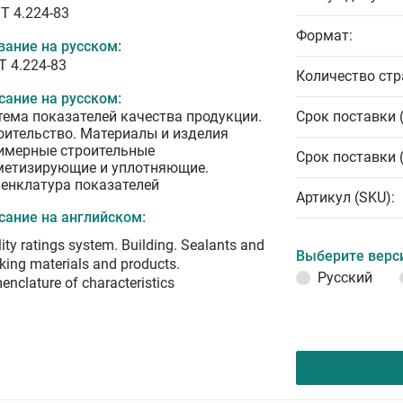
T 4.224-83
Формат:
вание на русском:
Т 4.224-83
Количество стр
сание на русском:
тема показателей качества продукции.
Срок поставки 
оительство. Материалы и изделия
имерные строительные
Срок поставки 
метизирующие и уплотняющие.
енклатура показателей
Артикул (SKU):
сание на английском:
ity ratings system. Building. Sealants and
Выберите верс
king materials and products.
Русский
nclature of characteristics