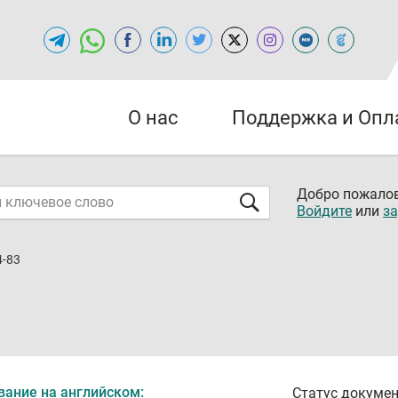
О нас
Поддержка и Опл
Добро пожалов
Войдите
или
за
4-83
вание на английском:
Статус докумен