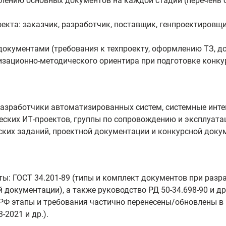
млению основных документов на каждой стадии (перечень 
оекта: заказчик, разработчик, поставщик, генпроектировщ
кументами (требования к техпроекту, оформлению ТЗ, доку
изационно‑методического ориентира при подготовке конк
азработчики автоматизированных систем, системные инте
еских ИТ‑проектов, группы по сопровождению и эксплуата
ских заданий, проектной документации и конкурсной доку
: ГОСТ 34.201-89 (типы и комплект документов при разраб
й документации), а также руководство РД 50‑34.698‑90 и 
РФ этапы и требования частично перенесены/обновлены в
2021 и др.).