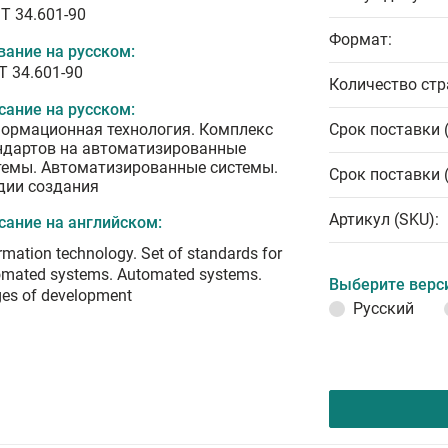
T 34.601-90
Формат:
вание на русском:
Т 34.601-90
Количество стр
сание на русском:
ормационная технология. Комплекс
Срок поставки 
ндартов на автоматизированные
темы. Автоматизированные системы.
Срок поставки 
дии создания
Артикул (SKU):
сание на английском:
rmation technology. Set of standards for
omated systems. Automated systems.
Выберите верс
ges of development
Русский