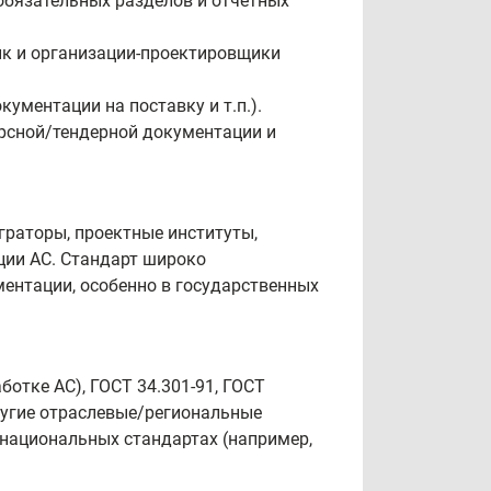
обязательных разделов и отчётных
ик и организации‑проектировщики
ментации на поставку и т.п.).
урсной/тендерной документации и
граторы, проектные институты,
ции АС. Стандарт широко
ментации, особенно в государственных
отке АС), ГОСТ 34.301‑91, ГОСТ
другие отраслевые/региональные
 национальных стандартах (например,