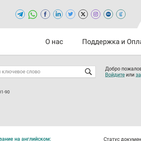
О нас
Поддержка и Опл
Добро пожалов
Войдите
или
за
01-90
вание на английском:
Статус докумен