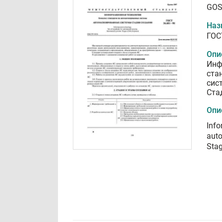
GOS
Наз
ГОС
Опи
Инф
ста
сис
Ста
Опи
Info
aut
Sta