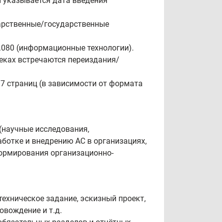
ий указывается дата введения
дарственные/государственные
.080 (информационные технологии).
теках встречаются переиздания/
 страниц (в зависимости от формата
(научные исследования,
работке и внедрению АС в организациях,
формирования организационно-
ехническое задание, эскизный проект,
овождение и т.д.