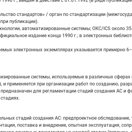
1990 г.; введён в действие с 01.01.1992 (в ряде публикац
льство стандартов» / орган по стандартизации (межгосу
при публикации).
нологии, автоматизированные системы; ОКС/ICS около 35
фициальное издание конца 1990 г.; в электронных библио
емых электронных экземплярах указывается примерно 6–7
тизированные системы, используемые в различных сферах 
.), и применяется при организации работ по созданию, раз
 предназначен для регламентации стадий создания АС и 
 стадиях.
льных стадий создания АС: предпроектное обследование, т
нтация, поставка и внедрение, опытная эксплуатация, сопр