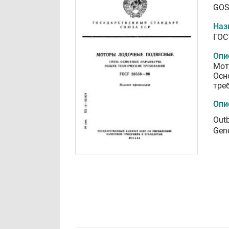
GOS
Наз
ГОС
Опи
Мот
Осн
тре
Опи
Outb
Gene