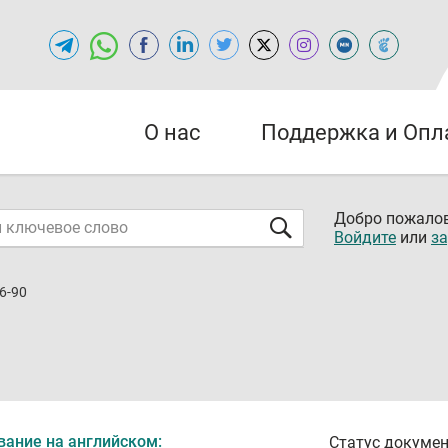
О нас
Поддержка и Опл
Добро пожалов
Войдите
или
за
6-90
вание на английском:
Статус докумен