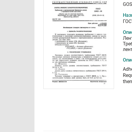
GOS
Наз
ГОС
Опи
Лен
Тре
лен
Опи
Adhe
Requ
ther