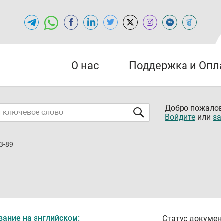
О нас
Поддержка и Опл
Добро пожалов
Войдите
или
за
3-89
вание на английском:
Статус докумен