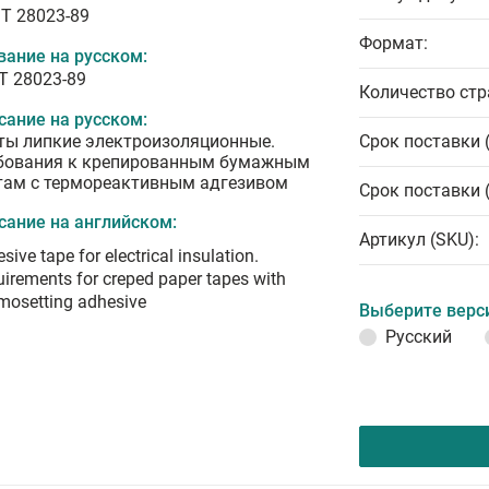
T 28023-89
Формат:
вание на русском:
Т 28023-89
Количество стр
сание на русском:
ты липкие электроизоляционные.
Срок поставки 
бования к крепированным бумажным
там с термореактивным адгезивом
Срок поставки 
сание на английском:
Артикул (SKU):
sive tape for electrical insulation.
irements for creped paper tapes with
mosetting adhesive
Выберите верс
Русский